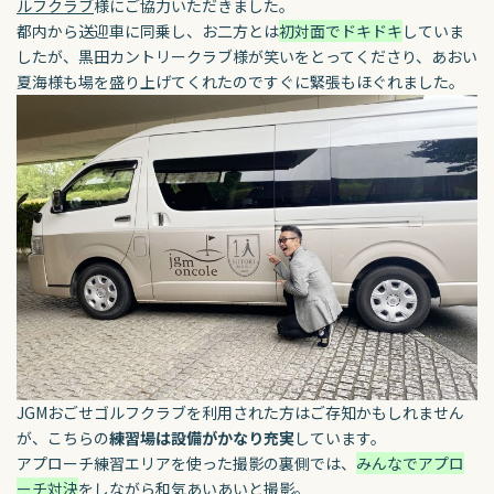
ルフクラブ
様にご協力いただきました。
都内から送迎車に同乗し、お二方とは
初対面でドキドキ
していま
したが、
黒田カントリークラブ様が笑いをとってくださり、
あおい
夏海様も場を盛り上げてくれたのですぐに緊張もほぐれました。
JGMおごせゴルフクラブを利用された方はご存知かもしれません
が、
こちらの
練習場は設備がかなり充実
しています。
アプローチ練習エリアを使った撮影の裏側では、
みんなでアプロ
ーチ対決
をしながら和気あいあいと撮影。