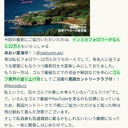
今回の撮影にご協力いただいたのは、
インスタフォロワーがなん
と22万人
もいらっしゃる
あおい夏海
様！！
@natsumi.aoi
実は私もフォロワー22万人のうちの一人でして、有名人に会うよ
うな感覚にもなりつつ撮影日を大変楽しみにしておりました。
もうお一方は、ゴルフ番組などでの司会や解説などを中心に
ゴル
フ業界の盛り上げ役
としてご活躍の
黒田カントリークラブ
様！！
@kuroda.cc
私というと、日々ゴルフの事しか考えていない”ゴルフバカ”でし
て、
いろんなゴルフ番組やYouTubeを見るのも日課になっている
ため、黒田カントリークラブ様にご協力いただけると知った時は
飛び跳ねて喜んだ次第でございます。
そして私自身も急遽雑誌に載るかもしれないという展開になって
から、一気に緊張しはじめたのでした。