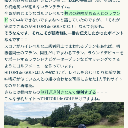
私を含め皆様お酒好きという事で、お酒の失敗談（笑）を話した
り終始笑いが絶えないランチライム。
全員が同じようなゴルフレベルで
共通の趣味がある人とのラウン
ド
って中々できないですよね～と話していたのですが、
「それが
実現できるのがHITORI de GOLFだね！」なんて会話も。
そうなんです。それこそが読者様に一番お伝えしたかったポイント
なんです！！
スコアがハイレベルな上級者同士でまわれるプランもあれば、
初
級者同士のプラン、同性だけでまわるプラン、ラウンドデビューを
サポートする
ラウンドナビゲータープランなどマッチングできる
ようにゴルフメニューを作っています。
HITORI de GOLFは1人予約だけど、レベルを合わせたり年齢や趣
味嗜好が似ている人との組み合わせを可能にさせた1人予約サイト
なのだと再確認。
さらには都内からの
無料送迎付きなんて
便利すぎる
・・・
こんな予約サイトってHITORI de GOLFだけですよね。