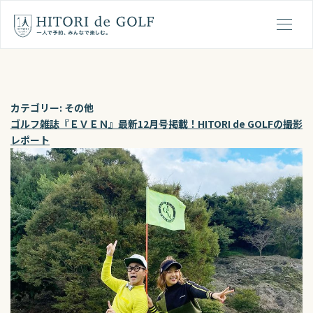
ひとりでゴルフの１日の流れ
メ
カテゴリー:
その他
ゴルフ雑誌『ＥＶＥＮ』最新12月号掲載！HITORI de GOLFの撮影
レポート