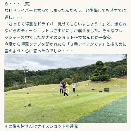
ら・・・（笑）
なぜドライバーと言ってしまったんだろう、と後悔しても時すでに
遅し。。。
「さっそく得意なドライバー見せてもらいましょう！」と、煽られ
ながらのティーショットはさすがに手が震えました。
そんなプレ
ッシャーの中でしたが
ナイスショット～でなんとか一安心
。
今度から得意クラブを聞かれたら「８番アイアンです」と控えめに
答えようと心に誓ったのでした・・・
その後も皆さんはナイスショットを連発！