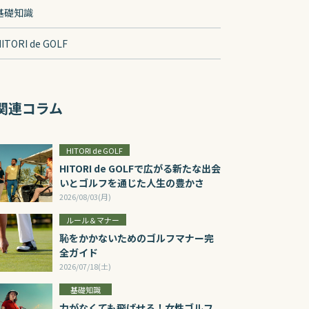
基礎知識
ITORI de GOLF
関連コラム
HITORI de GOLF
HITORI de GOLFで広がる新たな出会
いとゴルフを通じた人生の豊かさ
2026/08/03(月)
ルール＆マナー
恥をかかないためのゴルフマナー完
全ガイド
2026/07/18(土)
基礎知識
力がなくても飛ばせる！女性ゴルフ