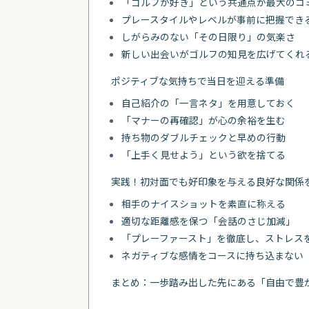
「ゴルフが好き」という共通点が最大のコ
プレースタイルやレベルが事前に把握でき
しがらみのない「その日限り」の気楽さ
新しい出会いがゴルフの知見を広げてくれ
ポジティブな気持ちで当日を迎える準備
自己紹介の「一言ネタ」を用意しておく
「マナーの再確認」が心の余裕を生む
持ち物のダブルチェックと早めの行動
「上手く見せよう」という欲を捨てる
実践！初対面でも好印象を与える良好な関係
相手のナイスショットを素直に称える
適切な距離感を保つ「会話のさじ加減」
「プレーファースト」を徹底し、ストレス
ネガティブな感情をコースに持ち込まない
まとめ：一歩踏み出した先にある「自由で豊