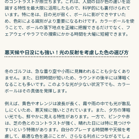
のコントラストが際立ちます。これは、人間の目が色の違いを認
識する特性を最大限に活用したもので、科学的にも裏付けられて
います。特に冬は、日の光が弱く、ボールに影ができやすいた
め、色彩による識別がより重要になるわけです。カラーボールを使
うことで、ボールの落下地点を正確に把握できるだけでなく、フ
ェアウェイやラフでの捜索にかかる時間を大幅に短縮できます。
悪天候や日没にも強い！光の反射を考慮した色の選び方
冬のゴルフは、急な曇り空や小雨に見舞われることも少なくあり
ません。また、日照時間が短いため、ラウンドの後半には薄暗く
なることも多いです。このような光が少ない状況下でも、カラー
ボールはその真価を発揮します。
例えば、黄色やオレンジは波長が長く、霧や雨の中でも光が散乱
しにくいため、悪天候に強いとされています。また、夕方の薄暗
い光でも、鮮やかに見える特性があります。一方で、ピンクや赤
は、芝の色とのコントラストが強く、晴れた日には特に見つけや
すいという特徴があります。自分のプレーする時間帯や天候を考
慮して、最適な色を選ぶことが、さらなる利点につながるでしょ