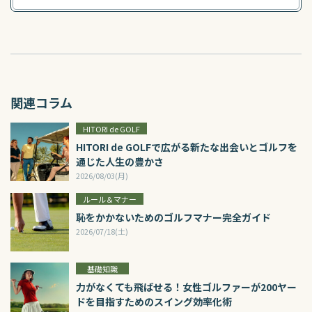
関連コラム
HITORI de GOLF
HITORI de GOLFで広がる新たな出会いとゴルフを
通じた人生の豊かさ
2026/08/03(月)
ルール＆マナー
恥をかかないためのゴルフマナー完全ガイド
2026/07/18(土)
基礎知識
力がなくても飛ばせる！女性ゴルファーが200ヤー
ドを目指すためのスイング効率化術