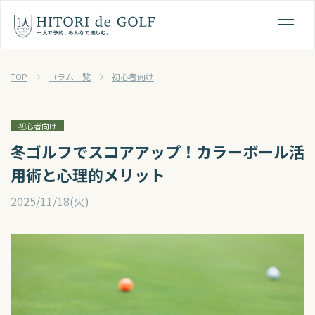
ひとりでゴルフの１日の流れ
メ
TOP
コラム一覧
初心者向け
初心者向け
冬ゴルフでスコアアップ！カラーボール活
用術と心理的メリット
2025/11/18(火)