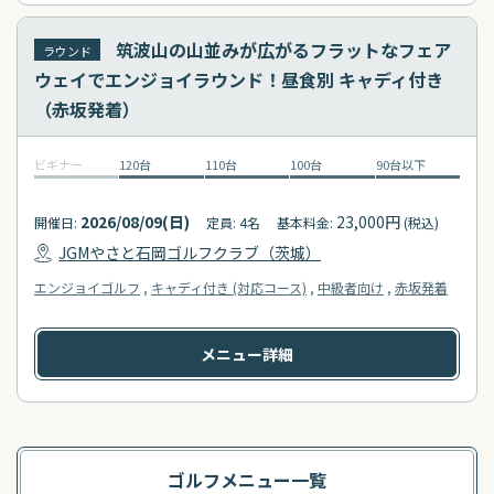
筑波山の山並みが広がるフラットなフェア
ラウンド
ウェイでエンジョイラウンド！昼食別 キャディ付き
（赤坂発着）
ビギナー
120台
110台
100台
90台以下
2026/08/09(日)
23,000円
開催日:
定員: 4名
基本料金:
(税込)
JGMやさと石岡ゴルフクラブ（茨城）
エンジョイゴルフ
キャディ付き (対応コース)
中級者向け
赤坂発着
メニュー詳細
ゴルフメニュー一覧